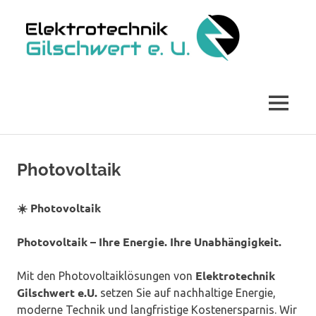
Zum
Elekt
Inhalt
springen
Gilsc
Ihr
Fachbetrieb
für
MENÜ
Elektroinstallationen,
Photovoltaik
&
Sicherheitstechnik
Photovoltaik
☀️
Photovoltaik
Photovoltaik – Ihre Energie. Ihre Unabhängigkeit.
Elektrotechnik
Mit den Photovoltaiklösungen von
Gilschwert e.U.
setzen Sie auf nachhaltige Energie,
moderne Technik und langfristige Kostenersparnis. Wir